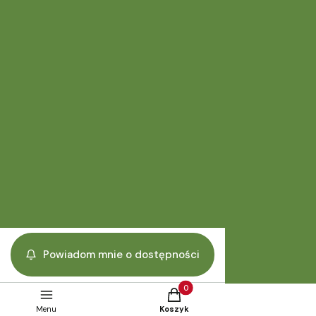
Przechowalnia
PŁATNOŚCI I DOSTAWA
Sposoby płatności i dostawy
Darmowa dostawa
Zamówienia przedsezonowe WIOSNA 2026
KIM JESTEŚMY
O nas
Kontakt
Powiadom mnie o dostępności
Formularz kontaktowy
Produkty w koszyku: 0. Zobacz 
Sklep internetowy
Shoper.pl
Menu
Koszyk